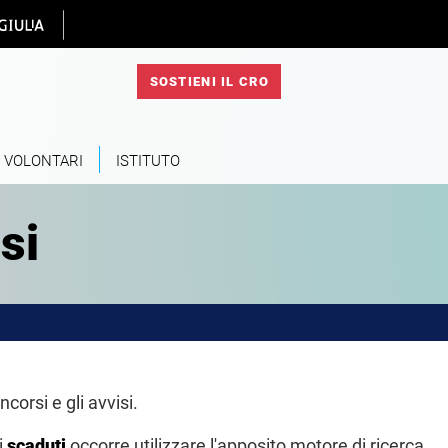
 homepage
SOSTIENI IL CRO
VOLONTARI
ISTITUTO
si
corsi e gli avvisi.
i
scaduti
occorre utilizzare l'apposito motore di ricerca.