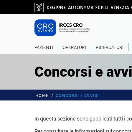
Salta al contenuto principale
CRO - Vai alla
PAZIENTI
OPERATORI
RICERCATORI
Concorsi e avvi
HOME
CONCORSI E AVVISI
In questa sezione sono pubblicati tutti i con
Per consultare le informazioni sui concors