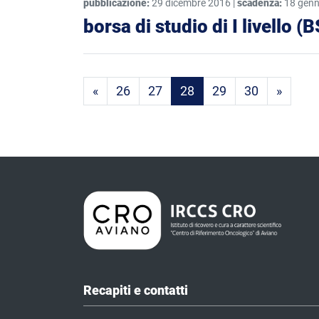
pubblicazione:
29 dicembre 2016 |
scadenza:
18 genn
borsa di studio di I livello 
Prima pagina
Ultima
«
26
27
28
29
30
»
Recapiti e contatti