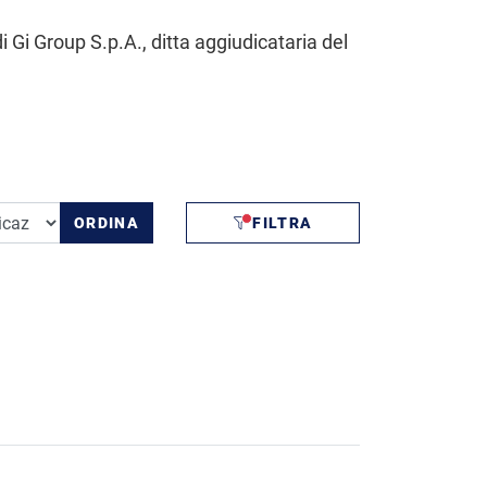
i Gi Group S.p.A., ditta aggiudicataria del
ORDINA
FILTRA
FILTRI APPLICATI