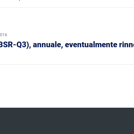
2016
o (BSR-Q3), annuale, eventualmente rinnov
 pagina