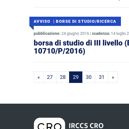
AVVISO | BORSE DI STUDIO/RICERCA
pubblicazione:
24 giugno 2016 |
scadenza:
14 luglio 
borsa di studio di III livell
10710/P/2016)
Prima pagina
Ultima
«
27
28
29
30
31
»