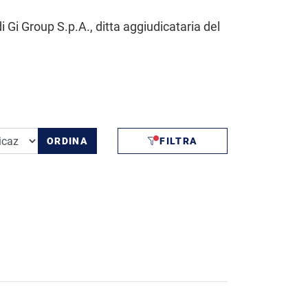
i Gi Group S.p.A., ditta aggiudicataria del
ORDINA
FILTRA
FILTRI APPLICATI