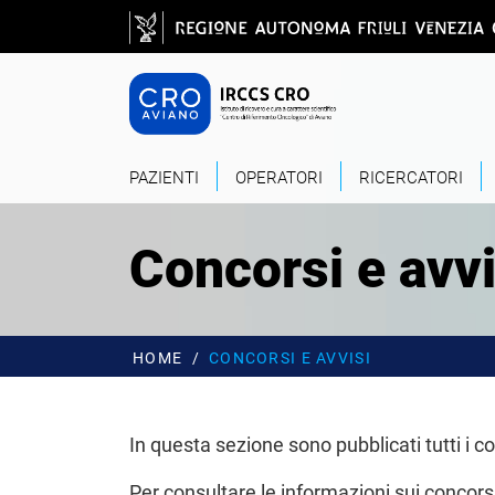
Salta al contenuto principale
CRO - Vai alla
PAZIENTI
OPERATORI
RICERCATORI
Concorsi e avvi
HOME
CONCORSI E AVVISI
In questa sezione sono pubblicati tutti i con
Per consultare le informazioni sui concors