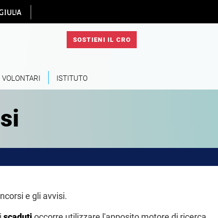
 homepage
SOSTIENI IL CRO
VOLONTARI
ISTITUTO
si
corsi e gli avvisi.
i
scaduti
occorre utilizzare l'apposito motore di ricerca.