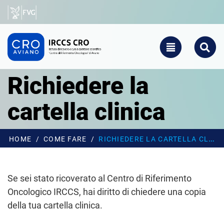
Salta al contenuto principale
CRO - Vai alla homepage
TOGGLE NAVIGATIO
SEARCH
Richiedere la
cartella clinica
HOME
COME FARE
RICHIEDERE LA CARTELLA CLINICA
Se sei stato ricoverato al Centro di Riferimento
Oncologico IRCCS, hai diritto di chiedere una copia
della tua cartella clinica.