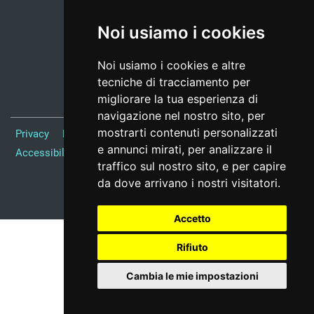
Noi usiamo i cookies
Noi usiamo i cookies e altre
tecniche di tracciamento per
migliorare la tua esperienza di
navigazione nel nostro sito, per
mostrarti contenuti personalizzati
Privacy
Note Legali
Responsabile del sito
Credits
e annunci mirati, per analizzare il
Accessibilità
Preferenze cookie
traffico sul nostro sito, e per capire
da dove arrivano i nostri visitatori.
Realizzato da
Accetto
Rifiuto
Cambia le mie impostazioni