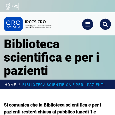
Salta al contenuto principale
CRO - Vai alla homepage
TOGGLE NAVIGATIO
SEARCH
Biblioteca
scientifica e per i
pazienti
HOME
BIBLIOTECA SCIENTIFICA E PER I PAZIENTI
Si comunica che la Biblioteca scientifica e per i
pazienti resterà chiusa al pubblico lunedì 1 e