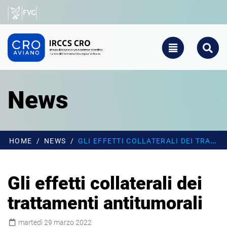
Salta al contenuto principale
CRO - Vai alla homepage
TOGGLE NAVIGATIO
SEARCH
News
HOME
NEWS
GLI EFFETTI COLLATERALI DEI TRATTAMENTI ANTITUMORALI
Gli effetti collaterali dei
trattamenti antitumorali
martedì 29 marzo 2022