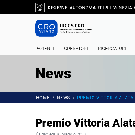
Salta al contenuto principale
CRO - Vai alla
PAZIENTI
OPERATORI
RICERCATORI
News
HOME
NEWS
PREMIO VITTORIA ALATA
Premio Vittoria Alat
giovedì 26 maggio 2022