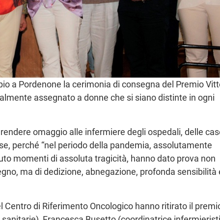
pio a Pordenone la cerimonia di consegna del Premio Vitt
onalmente assegnato a donne che si siano distinte in ogni
rendere omaggio alle infermiere degli ospedali, delle cas
nese, perché “nel periodo della pandemia, assolutamente
to momenti di assoluta tragicità, hanno dato prova non
gno, ma di dedizione, abnegazione, profonda sensibilità 
l Centro di Riferimento Oncologico hanno ritirato il premi
 sanitarie), Francesca Busetto (coordinatrice infermierist