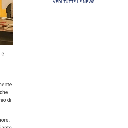
VEDI TUTTE LE NEWS
 e
lmente
 che
hio di
uore.
diante