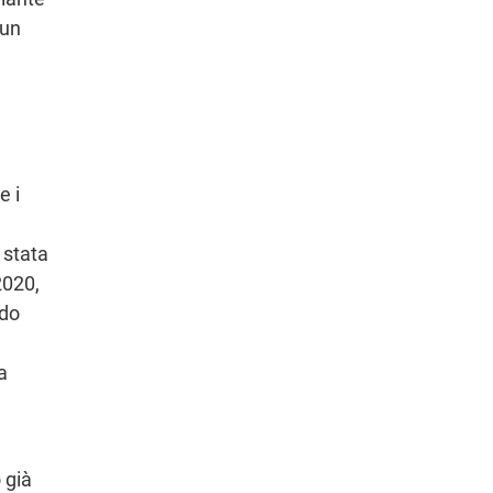
 un
e i
 stata
2020,
odo
a
 già