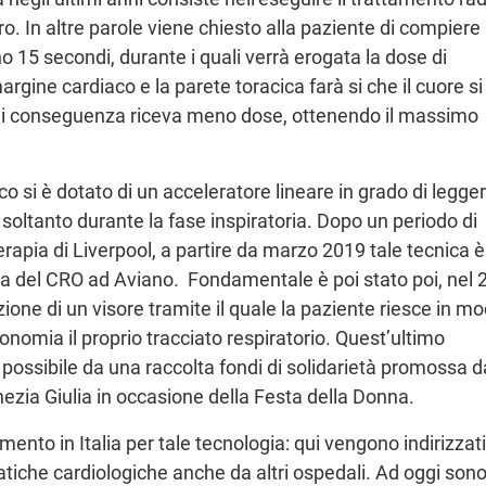
o. In altre parole viene chiesto alla paziente di compiere
o 15 secondi, durante i quali verrà erogata la dose di
margine cardiaco e la parete toracica farà si che il cuore si
e di conseguenza riceva meno dose, ottenendo il massimo
o si è dotato di un acceleratore lineare in grado di legger
 soltanto durante la fase inspiratoria. Dopo un periodo di
terapia di Liverpool, a partire da marzo 2019 tale tecnica è
a del CRO ad Aviano. Fondamentale è poi stato poi, nel 
ione di un visore tramite il quale la paziente riesce in m
nomia il proprio tracciato respiratorio. Quest’ultimo
o possibile da una raccolta fondi di solidarietà promossa d
nezia Giulia in occasione della Festa della Donna.
imento in Italia per tale tecnologia: qui vengono indirizzati
atiche cardiologiche anche da altri ospedali. Ad oggi sono