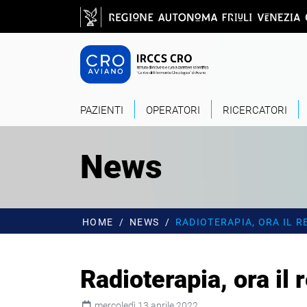
Salta al contenuto principale
CRO - Vai alla
PAZIENTI
OPERATORI
RICERCATORI
News
HOME
NEWS
RADIOTERAPIA, ORA IL 
Radioterapia, ora il 
mercoledì 13 aprile 2022