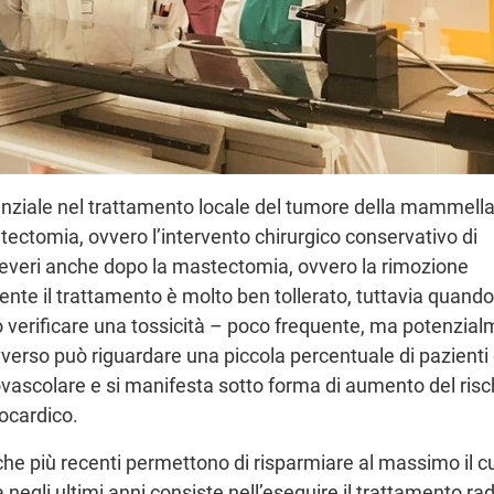
enziale nel trattamento locale del tumore della mammella
ectomia, ovvero l’intervento chirurgico conservativo di
 severi anche dopo la mastectomia, ovvero la rimozione
nte il trattamento è molto ben tollerato, tuttavia quando
uò verificare una tossicità – poco frequente, ma potenzia
vverso può riguardare una piccola percentuale di pazienti
diovascolare e si manifesta sotto forma di aumento del risc
iocardico.
he più recenti permettono di risparmiare al massimo il c
 negli ultimi anni consiste nell’eseguire il trattamento ra