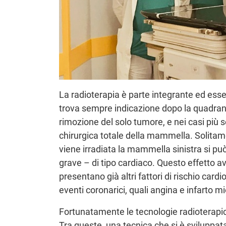
La radioterapia è parte integrante ed ess
trova sempre indicazione dopo la quadrant
rimozione del solo tumore, e nei casi più
chirurgica totale della mammella. Solitame
viene irradiata la mammella sinistra si p
grave – di tipo cardiaco. Questo effetto a
presentano già altri fattori di rischio car
eventi coronarici, quali angina e infarto m
Fortunatamente le tecnologie radioterapic
Tra queste, una tecnica che si è sviluppata