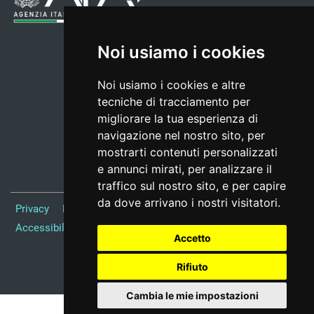
Noi usiamo i cookies
Noi usiamo i cookies e altre
tecniche di tracciamento per
migliorare la tua esperienza di
navigazione nel nostro sito, per
mostrarti contenuti personalizzati
e annunci mirati, per analizzare il
traffico sul nostro sito, e per capire
da dove arrivano i nostri visitatori.
Privacy
Note Legali
Responsabile del sito
Credits
Accessibilità
Preferenze cookie
Accetto
Realizzato da
Rifiuto
Cambia le mie impostazioni