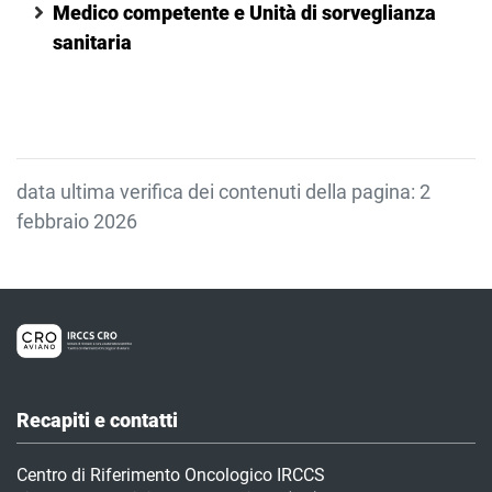
Medico competente e Unità di sorveglianza
personale e dopo incidente professionale;
sanitaria
attività di tutoraggio per gli studenti del II anno del
Corso di Laurea in Assistenza sanitaria;
supporto al medico competente nell'attività di
sopralluogo, ai sensi del d.lgs. 81/2008.
data ultima verifica dei contenuti della pagina: 2
febbraio 2026
Recapiti e contatti
Centro di Riferimento Oncologico IRCCS