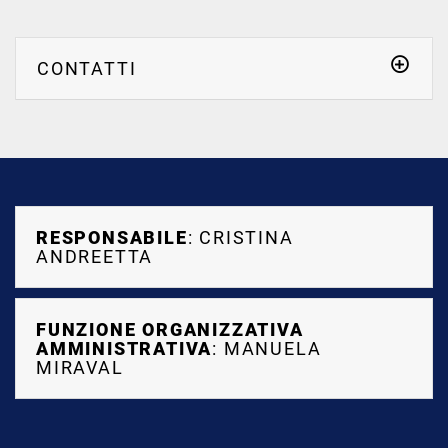
delle informazioni e indicatori utili alla Direzione e ai
responsabili delle singole strutture.
CONTATTI
La Struttura è inoltre a supporto dell’
Organismo Indipendente di Valutazione
(OIV).
Responsabile di Struttura: dott.ssa
Cristina Andreetta
.
RESPONSABILE
: CRISTINA
ANDREETTA
FUNZIONE ORGANIZZATIVA
AMMINISTRATIVA
: MANUELA
MIRAVAL