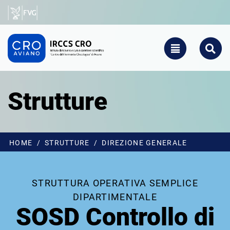
Salta al contenuto principale
CRO - Vai alla homepage
TOGGLE NAVIGATIO
SEARCH
Strutture
HOME
STRUTTURE
DIREZIONE GENERALE
STRUTTURA OPERATIVA SEMPLICE
DIPARTIMENTALE
SOSD Controllo di