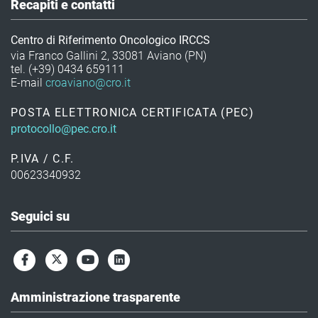
programmi aziendali per la sicurezza degli operatori
Recapiti e contatti
sui luoghi di lavoro, in una visione integrata degli
aspetti della sicurezza (paziente, operatore,
Centro di Riferimento Oncologico IRCCS
via Franco Gallini 2, 33081 Aviano (PN)
ambiente).
tel. (+39) 0434 659111
E-mail
croaviano@cro.it
Il Responsabile collabora inoltre con gli Uffici
competenti per gestire l’istruttoria di segnalazioni,
POSTA ELETTRONICA CERTIFICATA (PEC)
reclami e contenziosi, coordinando la messa in
protocollo@pec.cro.it
opera di eventuali azioni di miglioramento e
P.IVA / C.F.
mediazione del contenzioso.
00623340932
Seguici su
Amministrazione trasparente