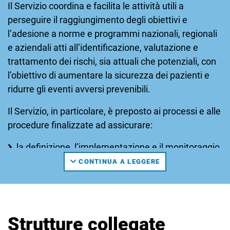
Il Servizio coordina e facilita le attività utili a
perseguire il raggiungimento degli obiettivi e
l’adesione a norme e programmi nazionali, regionali
e aziendali atti all’identificazione, valutazione e
trattamento dei rischi, sia attuali che potenziali, con
l’obiettivo di aumentare la sicurezza dei pazienti e
ridurre gli eventi avversi prevenibili.
Il Servizio, in particolare, è preposto ai processi e alle
procedure finalizzate ad assicurare:
la definizione, l’implementazione e il monitoraggio
del piano di Rischio clinico aziendale;
CONTINUA A LEGGERE
l’implementazione e il coordinamento a livello
locale del programma regionale Sicurezza e
governo clinico;
la gestione strutturata degli eventi avversi
Strutture collegate