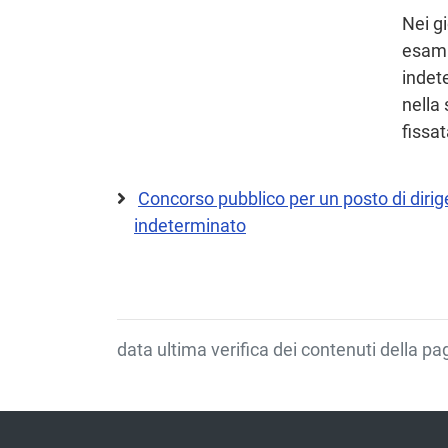
Nei gi
esami
indet
nella
fissat
Concorso pubblico per un posto di dir
indeterminato
data ultima verifica dei contenuti della p