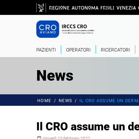
Salta al contenuto principale
CRO - Vai alla
PAZIENTI
OPERATORI
RICERCATORI
News
HOME
NEWS
IL CRO ASSUME UN DER
Il CRO assume un d
giovedì 10 febbraio 2022