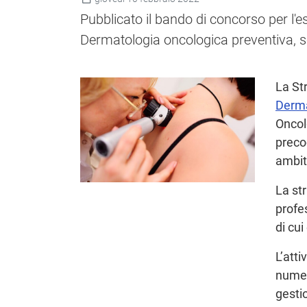
Pubblicato il bando di concorso per l'es
Dermatologia oncologica preventiva, s
La St
Derma
Oncol
preco
ambit
La str
profe
di cu
L’atti
numero
gesti