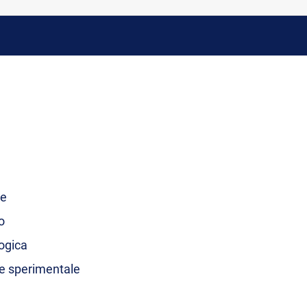
le
o
ogica
 e sperimentale