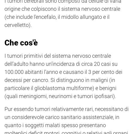
I tumori cerebrali sono composti da cellule di varia
origine che colpiscono il sistema nervoso centrale
(che include l'encefalo, il midollo allungato e il
cervelletto).
Che cos'è
I tumori primitivi del sistema nervoso centrale
dell’adulto hanno un’incidenza di circa 20 casi su
100.000 abitanti l’anno e causano il 3 per cento dei
decessi per cancro. Si distinguono in maligni (in
particolare il glioblastoma multiforme) e benigni
(quali meningiomi, neurinomi e tumori ipofisari).
Pur essendo tumori relativamente rari, necessitano di
un considerevole carico sanitario assistenziale, in
quanto i soggetti malati spesso presentano
molteplici deficit motori, cognitivi o relativi agli organi