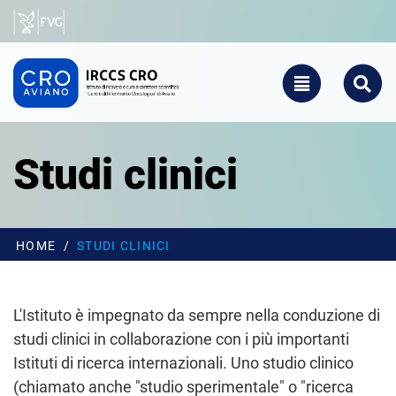
Salta al contenuto principale
CRO - Vai alla homepage
TOGGLE NAVIGATIO
SEARCH
Studi clinici
HOME
STUDI CLINICI
L'Istituto è impegnato da sempre nella conduzione di
studi clinici in collaborazione con i più importanti
Istituti di ricerca internazionali. Uno studio clinico
(chiamato anche "studio sperimentale" o "ricerca