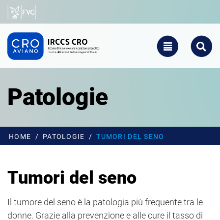
Salta al contenuto principale
CRO - Vai alla homepage
TOGGLE NAVIGATIO
SEARCH
Patologie
HOME
PATOLOGIE
TUMORI DEL SENO
Tumori del seno
Il tumore del seno è la patologia più frequente tra le
donne. Grazie alla prevenzione e alle cure il tasso di