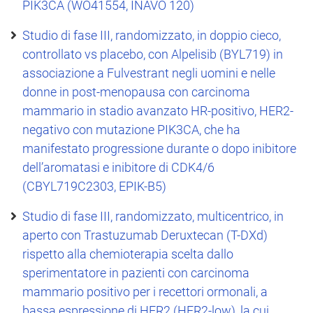
PIK3CA (WO41554, INAVO 120)
Studio di fase III, randomizzato, in doppio cieco,
controllato vs placebo, con Alpelisib (BYL719) in
associazione a Fulvestrant negli uomini e nelle
donne in post-menopausa con carcinoma
mammario in stadio avanzato HR-positivo, HER2-
negativo con mutazione PIK3CA, che ha
manifestato progressione durante o dopo inibitore
dell’aromatasi e inibitore di CDK4/6
(CBYL719C2303, EPIK-B5)
Studio di fase III, randomizzato, multicentrico, in
aperto con Trastuzumab Deruxtecan (T-DXd)
rispetto alla chemioterapia scelta dallo
sperimentatore in pazienti con carcinoma
mammario positivo per i recettori ormonali, a
bassa espressione di HER2 (HER2-low), la cui